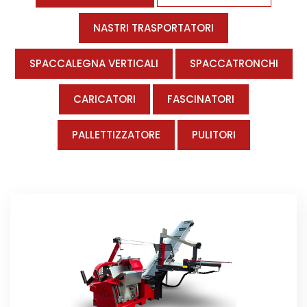
NASTRI TRASPORTATORI
SPACCALEGNA VERTICALI
SPACCATRONCHI
CARICATORI
FASCINATORI
PALLETTIZZATORE
PULITORI