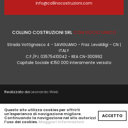
info@collinocostruzioni.com
COLLINO COSTRUZIONI SRL
CON SOCIO UNICO
Strada Vottignasco 4 - SAVIGLIANO - Fraz. Levaldigi - CN |
ITALY
C.F./P.I. 03575410042 - REA CN-300992
Capitale Sociale €150 000 interamente versato
Realizzato da
Leonardo Web
Informativa Privacy E Cookies
Questo sito utilizza cookies per offrirti
un'esperienza di navigazione migliore.
ACCETTO
Continuando la navigazione nel sito autorizzi
Area Riservata
l’uso dei cookies.
Maggiori informazioni.